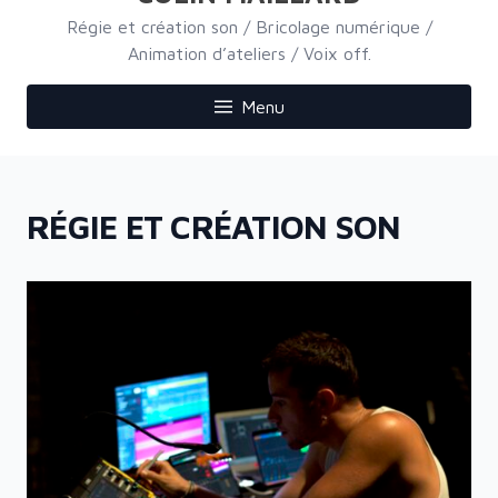
Régie et création son / Bricolage numérique /
Animation d’ateliers / Voix off.
Menu
RÉGIE ET CRÉATION SON