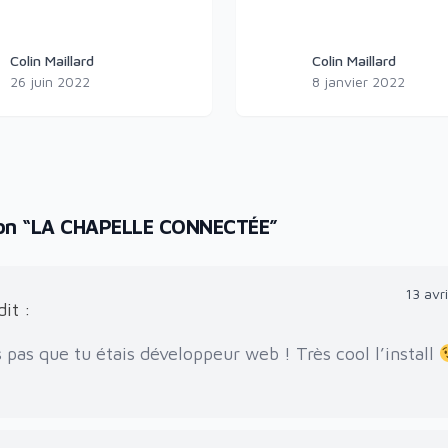
Colin Maillard
Colin Maillard
Maillard
Colin Maillard
26 juin 2022
8 janvier 2022
on “
LA CHAPELLE CONNECTÉE
”
13 avr
dit :
 pas que tu étais développeur web ! Très cool l’install