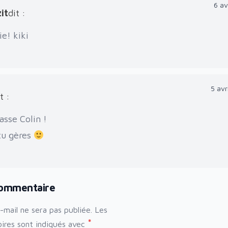
6 av
it
dit :
e! kiki
5 avr
t :
asse Colin !
tu gères
commentaire
-mail ne sera pas publiée.
Les
*
oires sont indiqués avec