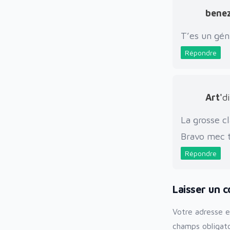
benez
T’es un géni
Répondre
Art'
di
La grosse cl
Bravo mec 
Répondre
Laisser un 
Votre adresse e
champs obligat